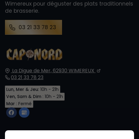
Wimereux pour déguster des plats traditionnels
de brasserie.
03 21 33 78 23
La Digue de Mer,
62930
WIMEREUX
03 21 33 78 23
Lun, Mer & Jeu
: 10h - 21h
Ven, Sam & Dim
: 10h - 21h
Mar
: Fermé
Accueil