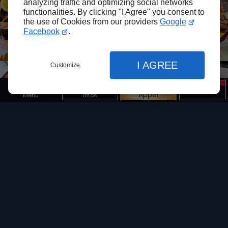
juin inclus
.
analyzing traffic and optimizing social networks
Nous reprendrons nos activités le
functionalities. By clicking "I Agree" you consent to
the use of Cookies from our providers
Google
samedi 27 juin
.
Facebook
.
Merci de votre compréhension.
I AGREE
Customize
Appel
Menu
Infos
Fermer
Fermer
Fermer
Accueil
Réglages de l'affichage
Brasserie