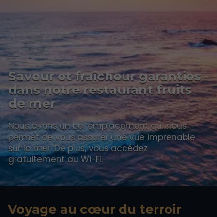
Saveur et fraîcheur garanties
dans notre restaurant fruits
de mer
Nous avons un bel emplacement qui nous
permet de vous assurer une vue imprenable
sur la mer. De plus, vous accédez
gratuitement au Wi-Fi.
Voyage au cœur du terroir